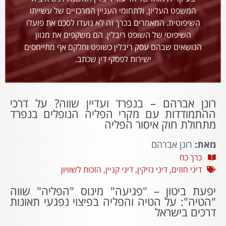
המשפט העליון, ולתחומי העניין המרכזיים של עשייתו
השיפוטית. המאמרים בכרך זה לא נועדו לסכם את פועלו
השיפוטי של השופט ריבלין. הם משקפים את מגוון
הנושאים שבהם עסק ריבלין כשופט וחלקם אף מתייחסים
ישירות לפסקי דין שכתב.
רונן אברהם – בנפרד ועדיין שווה? על דרכי
ההתמודדות עם מקרי הפליה הנופלים בנפרד
מתחולת חוק איסור הפליה
מאת:
רונן אברהם
כרך כח
דיני חוזים
,
דיני נזיקין
,
דיני קניין
,
הזכות לשוויון
יפעת ביטון – "פגיעה" מינוס "הפליה" שווה
"הטיה": על הטיה והפליה בפיצוי נפגעי תאונות
דרכים בישראל