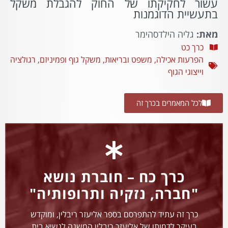
עשור לחקיקתו של החוק להגבלת משקל
בתעשיית הדוגמנות
מאת:
גליה הילדסהימר
כרך כט
הפרעות אכילה
,
משפט ובריאות
,
משקל גוף ופמיניזם
,
רגולציה
וייצוגי הגוף
לכל המאמרים בכרך זה
כרך כח – חוברת נושא
"חברה, נזקיה ותרופותיה"
כרך זה עתיד להתפרסם בספר אליעזר ריבלין, ומוקדש
בעיקר לדמותו של אליעזר ריבלין המשנה לנשיא בית