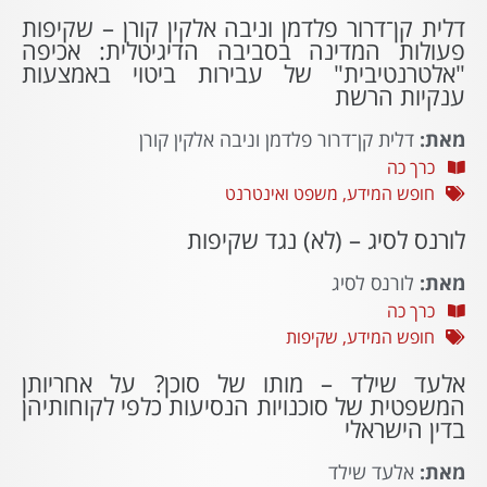
דלית קן־דרור פלדמן וניבה אלקין קורן – שקיפות
פעולות המדינה בסביבה הדיגיטלית: אכיפה
"אלטרנטיבית" של עבירות ביטוי באמצעות
ענקיות הרשת
מאת:
דלית קן־דרור פלדמן וניבה אלקין קורן
כרך כה
חופש המידע
,
משפט ואינטרנט
לורנס לסיג – (לא) נגד שקיפות
מאת:
לורנס לסיג
כרך כה
חופש המידע
,
שקיפות
אלעד שילד – מותו של סוכן? על אחריותן
המשפטית של סוכנויות הנסיעות כלפי לקוחותיהן
בדין הישראלי
מאת:
אלעד שילד