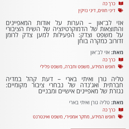
כרך כה
דיני חוזים
,
דיני נזיקין
אזי לב־און – הערות על אודות המאפיינים
והתוצאות של הדמוקרטיזציה של השיח הציבורי
על משפט וצדק: הפעילות למען צדק לרומן
זדורוב כמקרה בוחן
מאת:
אזי לב־און
כרך כה
חופש המידע
,
משפט וחברה
,
משפט פלילי
טליה גורן ואיתי בארי – דעת קהל במדיה
חברתית ואג'נדה של נבחרי ציבור מקומיים:
נגזרת של מאפיינים אישיים ומבניים
מאת:
טליה גורן ואיתי בארי
כרך כה
חופש המידע
,
מחקר אמפירי
,
משפט ואינטרנט