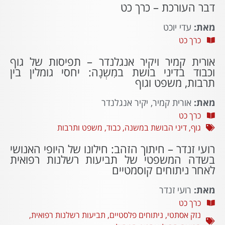
דבר העורכת – כרך כט
מאת:
עדי יוכט
כרך כט
אורית קמיר ויקיר אנגלנדר – תפיסות של גוף
וכבוד בדיני בושת במִשְנָה: יחסי גומלין בין
תרבות, משפט וגוף
מאת:
אורית קמיר, יקיר אנגלנדר
כרך כט
גוף
,
דיני הבושת במשנה
,
כבוד
,
משפט ותרבות
רועי זנדר – חיתוך הזהב: חילונו של היופי האנושי
בשדה המשפטי של תביעות רשלנות רפואית
לאחר ניתוחים קוסמטיים
מאת:
רועי זנדר
כרך כט
נזק אסתטי
,
ניתוחים פלסטיים
,
תביעות רשלנות רפואית
,