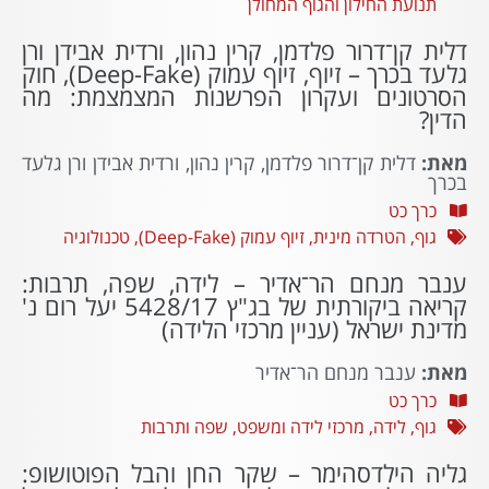
תנועת החילון והגוף המחולן
דלית קן־דרור פלדמן, קרין נהון, ורדית אבידן ורן
גלעד בכרך – זיוף, זיוף עמוק (Deep-Fake), חוק
הסרטונים ועקרון הפרשנות המצמצמת: מה
הדין?
מאת:
דלית קן־דרור פלדמן, קרין נהון, ורדית אבידן ורן גלעד
בכרך
כרך כט
גוף
,
הטרדה מינית
,
זיוף עמוק (Deep-Fake)
,
טכנולוגיה
ענבר מנחם הר־אדיר – לידה, שפה, תרבות:
קריאה ביקורתית של בג"ץ 5428/17 יעל רום נ'
מדינת ישראל (עניין מרכזי הלידה)
מאת:
ענבר מנחם הר־אדיר
כרך כט
גוף
,
לידה
,
מרכזי לידה ומשפט
,
שפה ותרבות
גליה הילדסהימר – שקר החן והבל הפוטושופ: