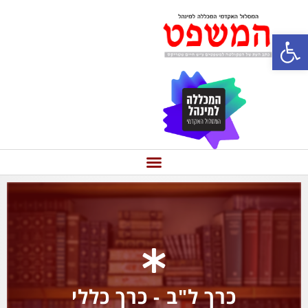
פתח סרגל נגישות
כרך ל"ב - כרך כללי