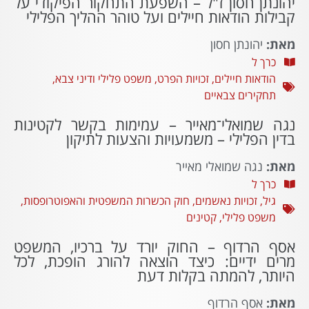
יהונתן חסון ז"ל – השפעת התחקור הפיקודי על
קבילות הודאות חיילים ועל טוהר ההליך הפלילי
מאת:
יהונתן חסון
כרך ל
הודאות חיילים
,
זכויות הפרט
,
משפט פלילי ודיני צבא
,
תחקירים צבאיים
נגה שמואלי־מאייר – עמימות בקשר לקטינות
בדין הפלילי – משמעויות והצעות לתיקון
מאת:
נגה שמואלי מאייר
כרך ל
גיל
,
זכויות נאשמים
,
חוק הכשרות המשפטית והאפוטרופסות
,
משפט פלילי
,
קטינים
אסף הרדוף – החוק יורד על ברכיו, המשפט
מרים ידיים: כיצד הוצאה להורג הופכת, לכל
היותר, להמתה בקלות דעת
מאת:
אסף הרדוף