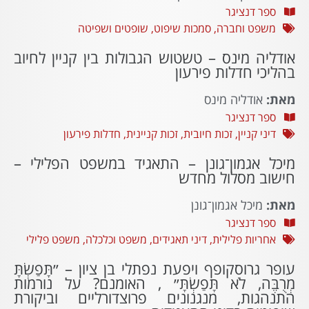
ספר דנציגר
משפט וחברה
,
סמכות שיפוט
,
שופטים ושפיטה
אודליה מינס – טשטוש הגבולות בין קניין לחיוב
בהליכי חדלות פירעון
מאת:
אודליה מינס
ספר דנציגר
דיני קניין
,
זכות חיובית
,
זכות קניינית
,
חדלות פירעון
מיכל אגמון־גונן – התאגיד במשפט הפלילי –
חישוב מסלול מחדש
מאת:
מיכל אגמון־גונן
ספר דנציגר
אחריות פלילית
,
דיני תאגידים
,
משפט וכלכלה
,
משפט פלילי
עופר גרוסקופף ויפעת נפתלי בן ציון – ״תָּפַשְׂתָּ
מְרֻבֶּה, לֹא תָּפַשְׂתָּ״ , האומנם? על נורמות
התנהגות, מנגנונים פרוצדורליים וביקורת