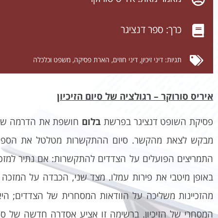
כרך:
ספר דנציגר
תגיות:
דיני זיכיון
,
דיני חוזים
,
הארת פסיקה
,
משפט וכלכלה
איריס סורוקר – רגולציה של סיום הזיכיון
פסיקת השופט דנציגר בפרשת
בלום
חושפת את הדרמה של הז
מבקש לצאת מהקשר. סיום ההתקשרות מטלטל את הספינה ה
התמריצים הפועלים על הצדדים להתקשרות: אם נתיר למזכה 
באופן מיטבי את פירות עמלו. מצד שני, הכבדה על המזכה 
מהזכיינות משליכה על הוודאות המסחרית של הצדדים; הי
המסחרי של הזיכיון. ברשימה זו אציע אסדרה חדשה של סיו