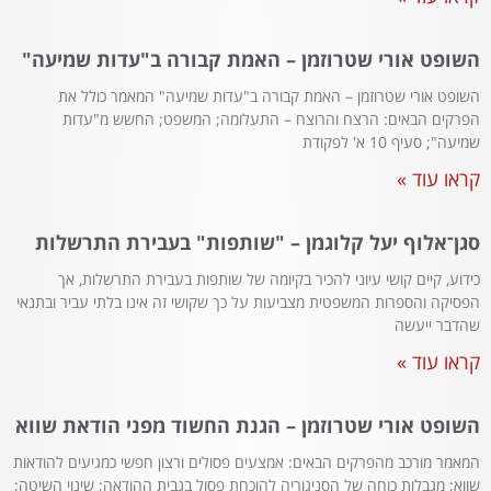
השופט אורי שטרוזמן – האמת קבורה ב"עדות שמיעה"
השופט אורי שטרוזמן – האמת קבורה ב"עדות שמיעה" המאמר כולל את
הפרקים הבאים: הרצח והרוצח – התעלומה; המשפט; החשש מ"עדות
שמיעה"; סעיף 10 א' לפקודת
קראו עוד »
סגן־אלוף יעל קלוגמן – "שותפות" בעבירת התרשלות
כידוע, קיים קושי עיוני להכיר בקיומה של שותפות בעבירת התרשלות, אך
הפסיקה והספרות המשפטית מצביעות על כך שקושי זה אינו בלתי עביר ובתנאי
שהדבר ייעשה
קראו עוד »
השופט אורי שטרוזמן – הגנת החשוד מפני הודאת שווא
המאמר מורכב מהפרקים הבאים: אמצעים פסולים ורצון חפשי כמגיעים להודאות
שווא; מגבלות כוחה של הסניגוריה להוכחת פסול בגבית ההודאה; שינוי השיטה;