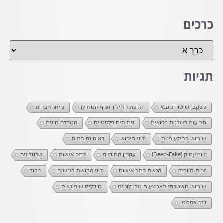
כרכים
תגיות
מעקב ושיטור מנבא
תנועת החילון והגוף המחולן
מיזוג חברות
תביעות רשלנות רפואית
ניתוחים פלסטיים
הטרדה מינית
שימוש במידע פנים
דיני חיפוש
ראיה נסיבתית
זיוף עמוק (Deep-Fake)
עקרון החוקיות
כתב אישום
טכנולוגיה
זכות חיובית
הגשת כתב אישום
דיני הבושת במשנה
כבוד
שימוש משטרתי באמצעים טכנולוגיים
מודלים שיפוטיים
נזק אסתטי