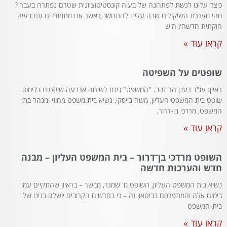
כיצד עלינו לגשת לפתרונה של בעיה קונסטיטוציונית שטרם נפתרה בעבר ?
מהי מערכת השיקולים שבה עלינו להתחשב כאשר אנו מתמודדים עם בעיה
חוקתית חדשה? היש
קראו עוד »
שופטים על השפיטה
ראיין: עו"ד רענן הר־זהב. "המשפט" כינס לשיחה ארבעה שופטים בדימוס.
שופט בית המשפט העליון, משה בייסקי, נשיא בית משפט מחוזי ומנהל בתי
המשפט, מרדכי בן-דרור,
קראו עוד »
השופט מרדכי בן־דרור – בית המשפט העליון – מבנה
חדש והערכות חדשה
נשיא בית המשפט העליון, השופט מ' שמגר, מבשר – בראיון שהתקיים עמו
בימים אלה והמתפרסם בביטאון זה – כי בחדשים הקרובים יושלם בנינו של
בית-המשפט
קראו עוד »