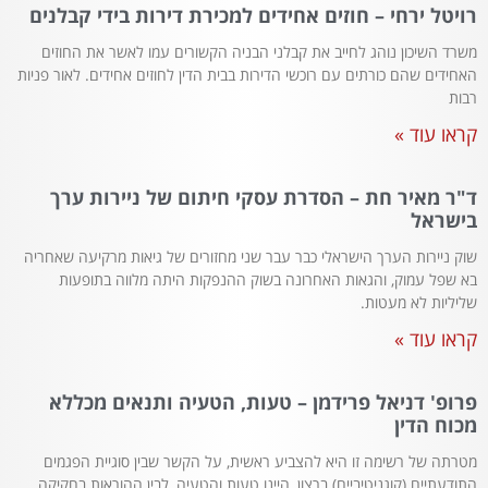
רויטל ירחי – חוזים אחידים למכירת דירות בידי קבלנים
משרד השיכון נוהג לחייב את קבלני הבניה הקשורים עמו לאשר את החוזים
האחידים שהם כורתים עם רוכשי הדירות בבית הדין לחוזים אחידים. לאור פניות
רבות
קראו עוד »
ד"ר מאיר חת – הסדרת עסקי חיתום של ניירות ערך
בישראל
שוק ניירות הערך הישראלי כבר עבר שני מחזורים של גיאות מרקיעה שאחריה
בא שפל עמוק, והגאות האחרונה בשוק ההנפקות היתה מלווה בתופעות
שליליות לא מעטות.
קראו עוד »
פרופ' דניאל פרידמן – טעות, הטעיה ותנאים מכללא
מכוח הדין
מטרתה של רשימה זו היא להצביע ראשית, על הקשר שבין סוגיית הפגמים
התודעתיים (קוגניטיביים) ברצון, היינו טעות והטעיה, לבין ההוראות בחקיקה