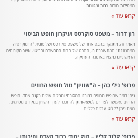
המטילות חובות רבות ומגוונות
קראו עוד »
רון דרור – משפט סוקרטס ועיקרון חופש הביטוי
מאמר זה, מתמקד בהבט אחד של משפט סוקרטס ושל סוגית "הדמוקרטיה
המתגוננת" המתעוררת בו, ההבט של חרות המחשבה והביטוי, אשר מקורותיה
הראשוניים נמצאו באתונה העתיקה,
קראו עוד »
פרופ' נילי כהן – ה"שוויון" מול חופש החוזים
ניתן לומר שחופש החוזים במובנו המסורתי והפליה עולים בקנה אחד. חופש
החוזים מאפשר לצדדים למשא-ומתן להתנכר לערך השוויון במקרים מסוימים.
האם ניתן לקלוט ערכים כלליים
קראו עוד »
פרופ' קלוד קליין – חוק יסוד: כבוד האדם וחירותו –