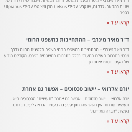
ד"ר מאיר מינרבי – מוסד הבעלות משפט הרומי הבעלות איננה יכולה להיות של
שניים במלואה. כלל זה, שנקבע על-ידי Celsus הבן ומצוטט על-ידי Ulpianus
בספר
קראו עוד »
ד"ר מאיר מינרבי – ההתחייבות במשפט הרומי
ד"ר מאיר מינרבי – ההתחייבות במשפט הרומי השפה הלטינית מהווה נדבך
מרכזי בתרבות העולם המערכי בכלל ובתרבותו המשפטית בפרט. הקודקס הידוע
של הקיסר יוסטיניאנוס מן
קראו עוד »
יורם אלרואי – יישוב סכסוכים – אפשר גם אחרת
יורם אלרואי – יישוב סכסוכים – אפשר גם אחרת "תעשיית" הסכסוכים היא
תעשייה פורחת. אין חשש שהמיתון יפגע בה בעתיד הנראה לעין. חברתנו
נעשית "חברה מתדיינת"
קראו עוד »