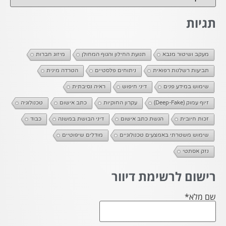
תגיות
מעקב ושיטור מנבא
תנועת החילון והגוף המחולן
מיזוג חברות
תביעות רשלנות רפואית
ניתוחים פלסטיים
הטרדה מינית
שימוש במידע פנים
דיני חיפוש
ראיה נסיבתית
זיוף עמוק (Deep-Fake)
עקרון החוקיות
כתב אישום
טכנולוגיה
זכות חיובית
הגשת כתב אישום
דיני הבושת במשנה
כבוד
שימוש משטרתי באמצעים טכנולוגיים
מודלים שיפוטיים
נזק אסתטי
רישום לרשימת דיוור
שם מלא*