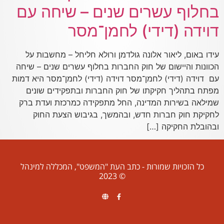
בחלוף עשרים שנים – שיחה עם
דוידה (דידי) לחמן־מסר
עידו באום, ליאור אלונה גולדמן ורולא חליחל – מחשבות על
הכוונות והיישום של חוק החברות בחלוף עשרים שנים – שיחה
עם דוידה (דידי) לחמן־מסר דוידה (דידי) לחמן־מסר היא דמות
מפתח בתהליך חקיקתו של חוק החברות ובתפקידים שונים
שמילאה בשירות המדינה, החל מתפקידה כמרכזת ועדת ברק
לחקיקת חוק חברות חדש, ובהמשך, בגיבוש הצעת החוק
ובהובלת החקיקה […]
כל הזכויות שמורות - כתב העת "המשפט", המכללה למינהל
© 2023