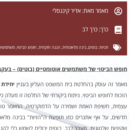
מאמר מאת: אדיר קינגסלי
כרך:
כרך לב
תגיות:
בוטים
,
בינה מלאכותית
,
הגנה חוקתית
,
חופש הביטוי
,
משתמשים 
חופש הביטוי של משתמשים אוטומטיים (בוטים) – בעקבות בג"ץ 7846/19 עדאלה נ' 
מאמר זה עוסק בהחלטת בית המשפט העליון בעניין
יחידת 
הזכות לחופש הביטוי. ניתוח ביקורתי של החלטה זו מעלה 
עצמית, חשיפת האמת ושמירה על הדמוקרטיה. המאמר טוען כ
חדשים, על אף אתגרים כמו תופעת ה"הזיות" בבינה מלאכות
שקיפות שלטונית. מעבר לכך, בוטים יכולים לשמש כלי להג