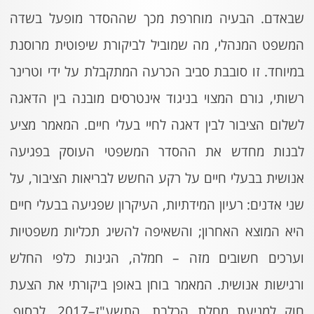
שבאדם. הבעיה מוחרפת מכך שההסדר מופעל בשדה
המשפט המנהלי, מה שמוביל לביקורת שיפוטית מרוסנת
במיוחד. זו סובבת סביב הכרעה המתקבלת על ידי וטרינר
רשותי, גורם המצוי בניגוד אינטרסים מובנה בין הדאגה
לשלום הציבור לבין דאגה לחיי בעלי חיים. המאמר מציע
לבנות מחדש את ההסדר המשפטי העוסק בפגיעה
אנושית בבעלי חיים על רקע החשש לבריאות הציבור, על
שני אדנים: רעיון המידתיות, העיקרון שפגיעה בבעלי חיים
היא המוצא האחרון; והשאיפה להשיג תכליות משפטיות
וערכים חשובים מזה – חמלה, הגינות כלפי החלש
ורגישות אנושית. המאמר בוחן באופן ביקורתי את הצעת
חוק למניעת מחלת הכלבת, התשע"ז–2017 .לבסוף,